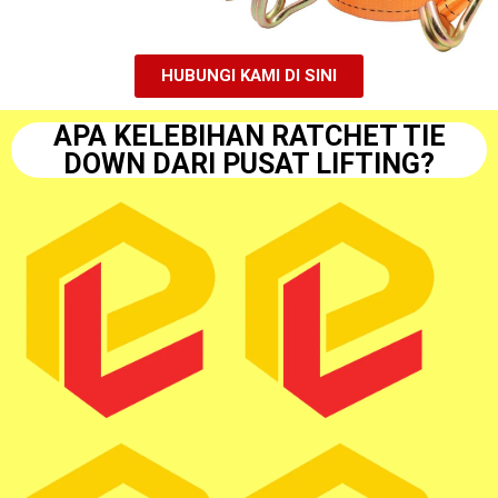
HUBUNGI KAMI DI SINI
APA KELEBIHAN RATCHET TIE
DOWN DARI PUSAT LIFTING?