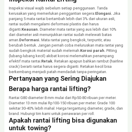
Inspeksi visual wajib sebelum setiap penggunaan. Tanda
kerusakan yang memerlukan penggantian segera:
Elongasi.
Jika
panjang 5 mata rantai bertambah lebih dari 3% dari ukuran asli,
rantai sudah mengalami deformasi plastis dan harus
diganti.
Keausan.
Diameter mata rantai yang aus lebih dari 10%
dari diameter asli menunjukkan rantai sudah melewati batas
aman.
Deformasi.
Mata rantai yang bengkok, terpuntir, atau
berubah bentuk. Jangan pernah coba meluruskan mata rantai yang
sudah bengkok material sudah melemah.
Korosi parah.
Pitting
(lubang-lubang kecil) akibat korosi melemahkan penampang
efektif mata rantai.
Retak.
Retakan apapun bahkan rambut (hairline
crack) berarti rantai harus segera diganti. Retakan kecil bisa
berkembang menjadi patah mendadak tanpa peringatan.
Pertanyaan yang Sering Diajukan
Berapa harga rantai lifting?
Rantai G80 diameter 8 mm mulai dari Rp50-80 ribuan per meter.
Diameter 13 mm mulai Rp100-150 ribuan per meter. Grade 100
sekitar 30-40% lebih mahal. Harga tergantung diameter, grade, dan
brand. Hubungi tim kami untuk penawaran per roll.
Apakah rantai lifting bisa digunakan
untuk towing?