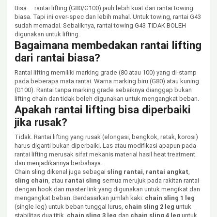
Bisa — rantai lifting (G80/G100) jauh lebih kuat dari rantai towing
biasa. Tapi ini over-spec dan lebih mahal. Untuk towing, rantai G43
sudah memadai. Sebaliknya, rantai towing G43 TIDAK BOLEH
digunakan untuk lifting.
Bagaimana membedakan rantai lifting
dari rantai biasa?
Rantai lifting memiliki marking grade (80 atau 100) yang di-stamp
pada beberapa mata rantai. Warna marking biru (G80) atau kuning
(G100). Rantai tanpa marking grade sebaiknya dianggap bukan
lifting chain dan tidak boleh digunakan untuk mengangkat beban.
Apakah rantai lifting bisa diperbaiki
jika rusak?
Tidak. Rantai lifting yang rusak (elongasi, bengkok, retak, korosi)
harus diganti bukan diperbaiki. Las atau modifikasi apapun pada
rantai lifting merusak sifat mekanis material hasil heat treatment
dan menjadikannya berbahaya.
Chain sling dikenal juga sebagai
sling rantai
,
rantai angkat
,
sling chain
, atau
rantai sling
semua merujuk pada rakitan rantai
dengan hook dan master link yang digunakan untuk mengikat dan
mengangkat beban. Berdasarkan jumlah kaki:
chain sling 1 leg
(single leg) untuk beban tunggal lurus,
chain sling 2 leg
untuk
stabilitas dua titik,
chain sling 3 leg
dan
chain sling 4 leg
untuk