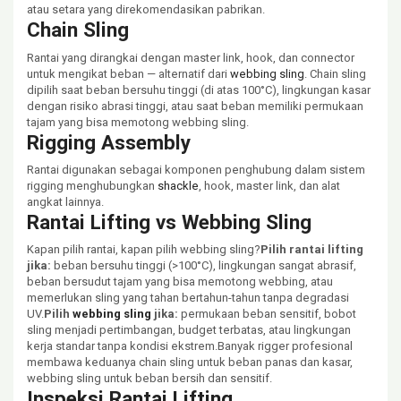
atau setara yang direkomendasikan pabrikan.
Chain Sling
Rantai yang dirangkai dengan master link, hook, dan connector
untuk mengikat beban — alternatif dari
webbing sling
. Chain sling
dipilih saat beban bersuhu tinggi (di atas 100°C), lingkungan kasar
dengan risiko abrasi tinggi, atau saat beban memiliki permukaan
tajam yang bisa memotong webbing sling.
Rigging Assembly
Rantai digunakan sebagai komponen penghubung dalam sistem
rigging menghubungkan
shackle
, hook, master link, dan alat
angkat lainnya.
Rantai Lifting vs Webbing Sling
Kapan pilih rantai, kapan pilih webbing sling?
Pilih rantai lifting
jika:
beban bersuhu tinggi (>100°C), lingkungan sangat abrasif,
beban bersudut tajam yang bisa memotong webbing, atau
memerlukan sling yang tahan bertahun-tahun tanpa degradasi
UV.
Pilih
webbing sling
jika:
permukaan beban sensitif, bobot
sling menjadi pertimbangan, budget terbatas, atau lingkungan
kerja standar tanpa kondisi ekstrem.Banyak rigger profesional
membawa keduanya chain sling untuk beban panas dan kasar,
webbing sling untuk beban bersih dan sensitif.
Inspeksi Rantai Lifting