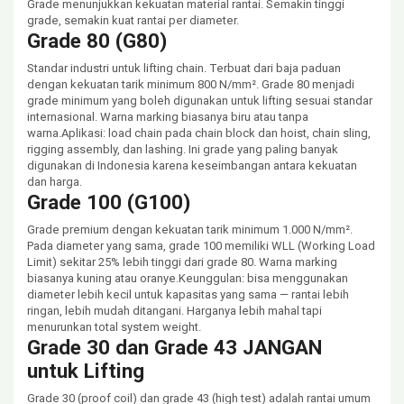
Grade menunjukkan kekuatan material rantai. Semakin tinggi
grade, semakin kuat rantai per diameter.
Grade 80 (G80)
Standar industri untuk lifting chain. Terbuat dari baja paduan
dengan kekuatan tarik minimum 800 N/mm². Grade 80 menjadi
grade minimum yang boleh digunakan untuk lifting sesuai standar
internasional. Warna marking biasanya biru atau tanpa
warna.Aplikasi: load chain pada chain block dan hoist, chain sling,
rigging assembly, dan lashing. Ini grade yang paling banyak
digunakan di Indonesia karena keseimbangan antara kekuatan
dan harga.
Grade 100 (G100)
Grade premium dengan kekuatan tarik minimum 1.000 N/mm².
Pada diameter yang sama, grade 100 memiliki WLL (Working Load
Limit) sekitar 25% lebih tinggi dari grade 80. Warna marking
biasanya kuning atau oranye.Keunggulan: bisa menggunakan
diameter lebih kecil untuk kapasitas yang sama — rantai lebih
ringan, lebih mudah ditangani. Harganya lebih mahal tapi
menurunkan total system weight.
Grade 30 dan Grade 43 JANGAN
untuk Lifting
Grade 30 (proof coil) dan grade 43 (high test) adalah rantai umum