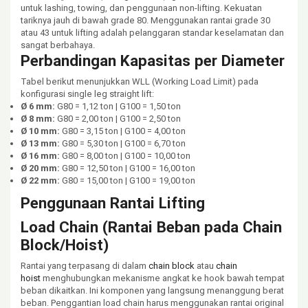
untuk lashing, towing, dan penggunaan non-lifting. Kekuatan
tariknya jauh di bawah grade 80. Menggunakan rantai grade 30
atau 43 untuk lifting adalah pelanggaran standar keselamatan dan
sangat berbahaya.
Perbandingan Kapasitas per Diameter
Tabel berikut menunjukkan WLL (Working Load Limit) pada
konfigurasi single leg straight lift:
Ø 6 mm:
G80 = 1,12 ton | G100 = 1,50 ton
Ø 8 mm:
G80 = 2,00 ton | G100 = 2,50 ton
Ø 10 mm:
G80 = 3,15 ton | G100 = 4,00 ton
Ø 13 mm:
G80 = 5,30 ton | G100 = 6,70 ton
Ø 16 mm:
G80 = 8,00 ton | G100 = 10,00 ton
Ø 20 mm:
G80 = 12,50 ton | G100 = 16,00 ton
Ø 22 mm:
G80 = 15,00 ton | G100 = 19,00 ton
Penggunaan Rantai Lifting
Load Chain (Rantai Beban pada Chain
Block/Hoist)
Rantai yang terpasang di dalam
chain block
atau
chain
hoist
menghubungkan mekanisme angkat ke hook bawah tempat
beban dikaitkan. Ini komponen yang langsung menanggung berat
beban. Penggantian load chain harus menggunakan rantai original