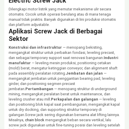
Electric Screw Jack
Dilengkapi motor listrik yang memutar mekanisme ulir secara
otomatis. Cocok untuk operasi berulang atau di mana tenaga
manual tidak praktis. Banyak digunakan di lini produksi otomatis
dan platform adjustable.
Aplikasi Screw Jack di Berbagai
Sektor
Konstruksi dan infrastruktur
— menopang bekisting,
mengangkat struktur untuk perbaikan fondasi, leveling precast,
dan sebagai temporary support saat renovasi bangunan.
Industri
manufaktur
— leveling mesin produksi, positioning cetakan
(mold) berat, mengatur ketinggian conveyor, dan alignment shaft
pada assembly peralatan rotating.
Jembatan dan jalan
—
mengangkat jembatan untuk penggantian bearing pad, leveling
girder, dan positioning segmen precast
jembatan.
Pertambangan
— menopang struktur di underground
mining, mengangkat peralatan berat untuk maintenance, dan
leveling crusher atau mill.
Perkapalan dan galangan
— leveling
dan positioning blok kapal saat pembangunan, mengangkat kapal
untuk dry docking, dan supporting struktur temporary di
galangan.Screw jack sering digunakan bersama alat lifting lainnya.
Misalnya,
chain block
mengangkat beban secara vertikal, lalu
screw jack digunakan untuk fine-tuning posisi dan leveling setelah