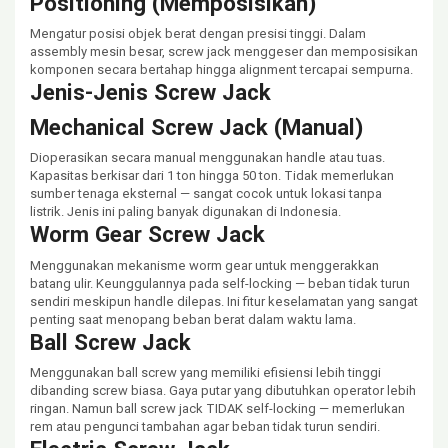
Positioning (Memposisikan)
Mengatur posisi objek berat dengan presisi tinggi. Dalam
assembly mesin besar, screw jack menggeser dan memposisikan
komponen secara bertahap hingga alignment tercapai sempurna.
Jenis-Jenis Screw Jack
Mechanical Screw Jack (Manual)
Dioperasikan secara manual menggunakan handle atau tuas.
Kapasitas berkisar dari 1 ton hingga 50 ton. Tidak memerlukan
sumber tenaga eksternal — sangat cocok untuk lokasi tanpa
listrik. Jenis ini paling banyak digunakan di Indonesia.
Worm Gear Screw Jack
Menggunakan mekanisme worm gear untuk menggerakkan
batang ulir. Keunggulannya pada self-locking — beban tidak turun
sendiri meskipun handle dilepas. Ini fitur keselamatan yang sangat
penting saat menopang beban berat dalam waktu lama.
Ball Screw Jack
Menggunakan ball screw yang memiliki efisiensi lebih tinggi
dibanding screw biasa. Gaya putar yang dibutuhkan operator lebih
ringan. Namun ball screw jack TIDAK self-locking — memerlukan
rem atau pengunci tambahan agar beban tidak turun sendiri.