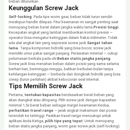
beban diturunkan.
Keunggulan Screw Jack
Self-locking.
Pada tipe worm gear, beban tidak turun sendiri
meskipun handle dilepas. Fitur keamanan ini sangat penting saat
menopang beban berat dalam jangka waktu lama.
Presisi tinggi.
Kecepatan angkat yang lambat memberikan kontrol presisi —
operator bisa mengatur ketinggian dalam fraksi milimeter. Tidak
ada alat angkat lain yang sepresisi screw jack.
Sangat tahan
lama.
Tanpa komponen hidrolik yang bisa bocor, screw jack
memiliki umur pakai sangat panjang. Perawatan minimal — cukup
pelumasan berkala pada ulir.
Beban statis jangka panjang.
Screw jack bisa menahan beban dalam posisi yang sama selama
berhari-hari, berminggu-minggu, bahkan berbulan-bulan tanpa
kehilangan ketinggian — berbeda dari dongkrak hidrolik yang bisa
creep (turun perlahan) akibat kebocoran seal internal.
Tips Memilih Screw Jack
Pertama,
tentukan kapasitas
berdasarkan berat beban yang
akan diangkat atau ditopang. Pilih screw jack dengan kapasitas
minimal 1,5x berat beban sebagai margin keamanan.Kedua,
perhatikan travel range
— jarak angkat maksimum dari posisi
terendah ke tertinggi. Pastikan travel range mencukupi untuk
aplikasi Anda.Ketiga,
pilih tipe yang tepat
. Untuk menopang
beban statis jangka panjang, worm gear screw jack (self-locking)