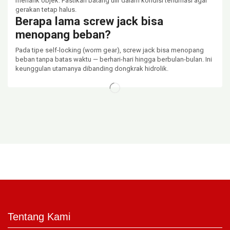
menarik objek. Pastikan batang ulir dalam kondisi terlumasi agar
gerakan tetap halus.
Berapa lama screw jack bisa
menopang beban?
Pada tipe self-locking (worm gear), screw jack bisa menopang
beban tanpa batas waktu — berhari-hari hingga berbulan-bulan. Ini
keunggulan utamanya dibanding dongkrak hidrolik.
Tentang Kami