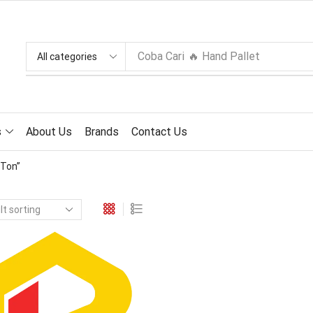
Coba Cari
🔥 Hand Pallet
s
About Us
Brands
Contact Us
 Ton”