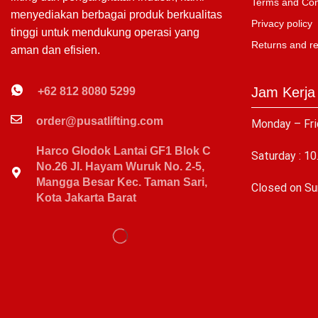
Terms and Con
menyediakan berbagai produk berkualitas
Privacy policy
tinggi untuk mendukung operasi yang
Returns and r
aman dan efisien.
Jam Kerja
+62 812 8080 5299
order@pusatlifting.com
Monday – Fri
Harco Glodok Lantai GF1 Blok C
Saturday : 10
No.26 Jl. Hayam Wuruk No. 2-5,
Mangga Besar Kec. Taman Sari,
C
losed on Su
Kota Jakarta Barat