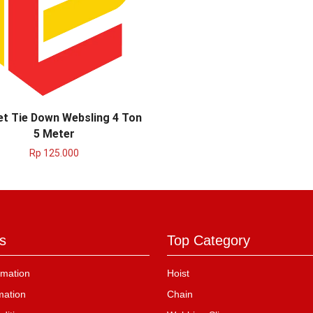
et Tie Down Websling 4 Ton
5 Meter
Rp
125.000
s
Top Category
mation
Hoist
mation
Chain