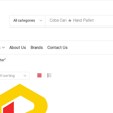
Coba Cari
🔥 Hand Pallet
s
About Us
Brands
Contact Us
ter”