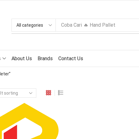
Coba Cari
🔥 Hand Pallet
s
About Us
Brands
Contact Us
eter”