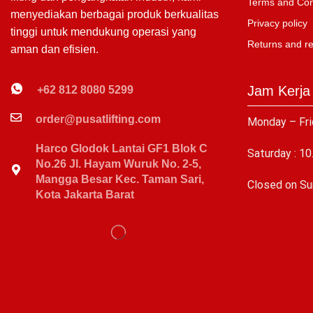
Terms and Con
menyediakan berbagai produk berkualitas
Privacy policy
tinggi untuk mendukung operasi yang
Returns and r
aman dan efisien.
Jam Kerja
+62 812 8080 5299
order@pusatlifting.com
Monday – Fri
Harco Glodok Lantai GF1 Blok C
Saturday : 10
No.26 Jl. Hayam Wuruk No. 2-5,
Mangga Besar Kec. Taman Sari,
C
losed on Su
Kota Jakarta Barat