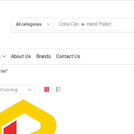
Coba Cari
🔥 Hand Pallet
s
About Us
Brands
Contact Us
ter”