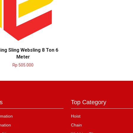
ng Sling Websling 8 Ton 6
Meter
Rp
505.000
s
Top Category
mation
Hoist
mation
Chain