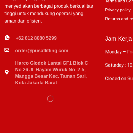
Terms and Con
menyediakan berbagai produk berkualitas
Privacy policy
tinggi untuk mendukung operasi yang
Returns and r
aman dan efisien.
Jam Kerja
+62 812 8080 5299
order@pusatlifting.com
Monday – Fri
Harco Glodok Lantai GF1 Blok C
Saturday : 10
No.26 Jl. Hayam Wuruk No. 2-5,
Mangga Besar Kec. Taman Sari,
C
losed on Su
Kota Jakarta Barat