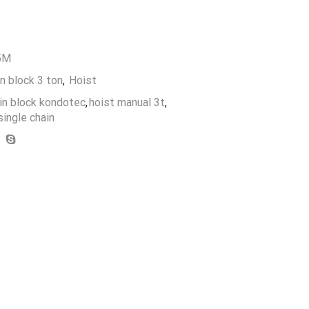
5M
n block 3 ton
,
Hoist
in block kondotec
,
hoist manual 3t
,
single chain