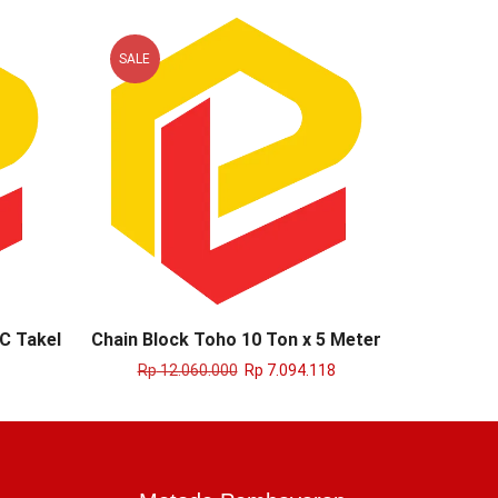
SALE
SALE
C Takel
Chain Block Toho 10 Ton x 5 Meter
Chai
Rp
12.060.000
Rp
7.094.118