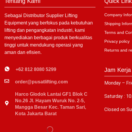
Tentang Kami
Quick Link
Company Infor
Sebagai Distributor Supplier Lifting
Equipment yang berfokus pada kebutuhan
Shipping Infor
lifting dan pengangkatan industri, kami
Terms and Con
menyediakan berbagai produk berkualitas
Privacy policy
tinggi untuk mendukung operasi yang
Returns and r
aman dan efisien.
Jam Kerja
+62 812 8080 5299
order@pusatlifting.com
Monday – Fri
Harco Glodok Lantai GF1 Blok C
Saturday : 10
No.26 Jl. Hayam Wuruk No. 2-5,
Mangga Besar Kec. Taman Sari,
C
losed on Su
Kota Jakarta Barat