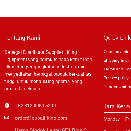
Tentang Kami
Quick Link
Company Infor
Sebagai Distributor Supplier Lifting
Equipment yang berfokus pada kebutuhan
Shipping Infor
lifting dan pengangkatan industri, kami
Terms and Con
menyediakan berbagai produk berkualitas
Privacy policy
tinggi untuk mendukung operasi yang
Returns and r
aman dan efisien.
Jam Kerja
+62 812 8080 5299
order@pusatlifting.com
Monday – Fri
Harco Glodok Lantai GF1 Blok C