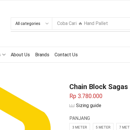
Coba Cari
🔥 Hand Pallet
s
About Us
Brands
Contact Us
Chain Block Sagas 
Rp
3.780.000
Sizing guide
PANJANG
3 METER
5 METER
7 MET