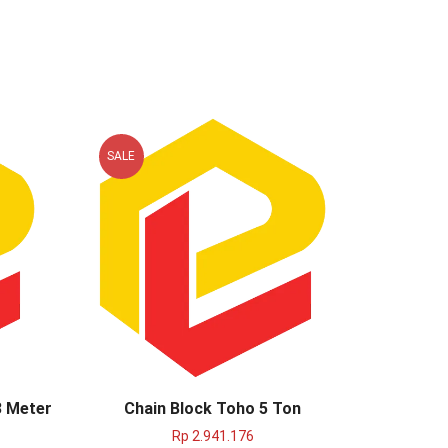
SALE
3 Meter
Chain Block Toho 5 Ton
Chain B
Ta
Rp
2.941.176