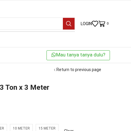
LOGIN
0
Mau tanya tanya dulu?
Return to previous page
3 Ton x 3 Meter
ER
10 METER
15 METER
Clear