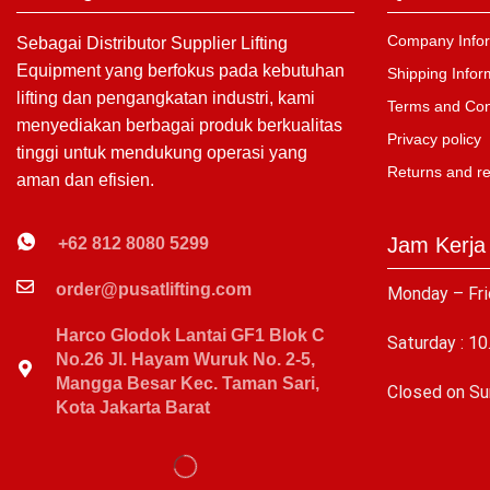
Company Infor
Sebagai Distributor Supplier Lifting
Equipment yang berfokus pada kebutuhan
Shipping Infor
lifting dan pengangkatan industri, kami
Terms and Con
menyediakan berbagai produk berkualitas
Privacy policy
tinggi untuk mendukung operasi yang
Returns and r
aman dan efisien.
Jam Kerja
+62 812 8080 5299
order@pusatlifting.com
Monday – Fri
Harco Glodok Lantai GF1 Blok C
Saturday : 10
No.26 Jl. Hayam Wuruk No. 2-5,
Mangga Besar Kec. Taman Sari,
C
losed on Su
Kota Jakarta Barat