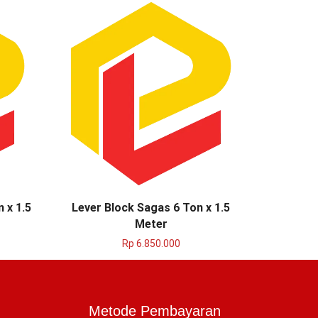
SALE
 x 1.5
Lever Block Sagas 6 Ton x 1.5
Lever Bl
Meter
Rp
6.850.000
Rp
2
Metode Pembayaran