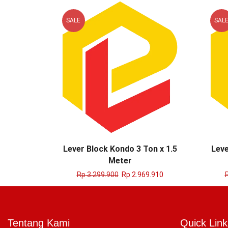
SALE
SAL
Lever Block Kondo 3 Ton x 1.5
Leve
Meter
Rp
3.299.900
Rp
2.969.910
Tentang Kami
Quick Link