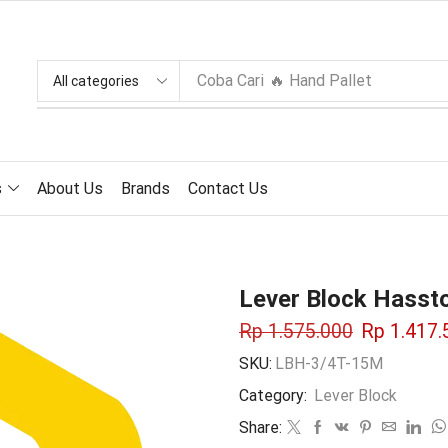
Coba Cari
🔥 Hand Pallet
s
About Us
Brands
Contact Us
Lever Block Hassto
Rp
1.575.000
Rp
1.417.
SKU:
LBH-3/4T-15M
Category:
Lever Block
Share: