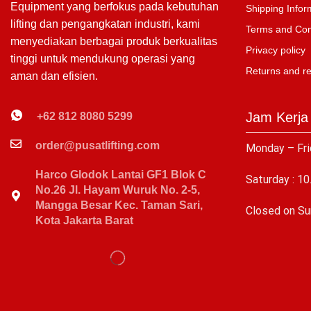
Equipment yang berfokus pada kebutuhan
Shipping Infor
lifting dan pengangkatan industri, kami
Terms and Con
menyediakan berbagai produk berkualitas
Privacy policy
tinggi untuk mendukung operasi yang
Returns and r
aman dan efisien.
Jam Kerja
+62 812 8080 5299
order@pusatlifting.com
Monday – Fri
Harco Glodok Lantai GF1 Blok C
Saturday : 10
No.26 Jl. Hayam Wuruk No. 2-5,
Mangga Besar Kec. Taman Sari,
C
losed on Su
Kota Jakarta Barat