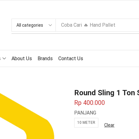
Coba Cari
🔥 Hand Pallet
s
About Us
Brands
Contact Us
Round Sling 1 To
Rp
400.000
PANJANG
10 METER
Clear