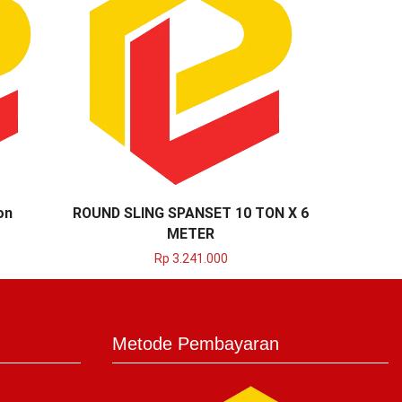
on
ROUND SLING SPANSET 10 TON X 6
Roun
METER
Rp
3.241.000
Metode Pembayaran