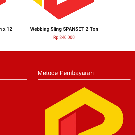
n x 12
Webbing Sling SPANSET 2 Ton
Webbing
Rp
246.000
Metode Pembayaran