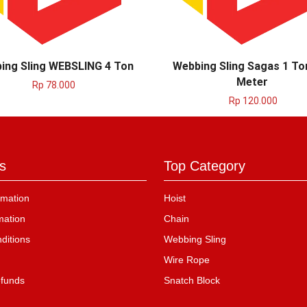
ing Sling WEBSLING 4 Ton
Webbing Sling Sagas 1 To
Meter
Rp
78.000
Rp
120.000
s
Top Category
mation
Hoist
mation
Chain
ditions
Webbing Sling
Wire Rope
efunds
Snatch Block