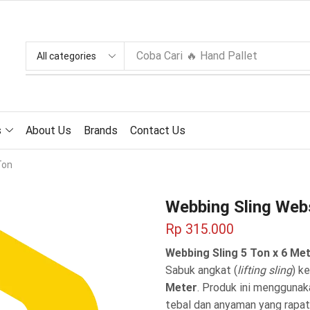
Coba Cari
🔥 Hand Pallet
s
About Us
Brands
Contact Us
Ton
Webbing Sling Webs
Rp
315.000
Webbing Sling 5 Ton x 6 M
Sabuk angkat (
lifting sling
) k
Meter
. Produk ini menggunak
tebal dan anyaman yang rapat