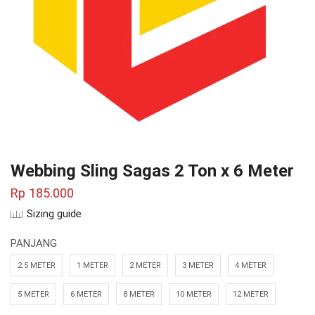
Webbing Sling Sagas 2 Ton x 6 Meter
Rp
185.000
Sizing guide
PANJANG
2.5 METER
1 METER
2 METER
3 METER
4 METER
5 METER
6 METER
8 METER
10 METER
12 METER