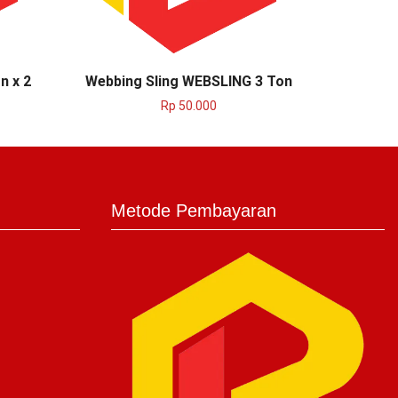
n x 2
Webbing Sling WEBSLING 3 Ton
Webbing
Rp
50.000
Metode Pembayaran