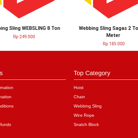
ing Sling WEBSLING 8 Ton
Webbing Sling Sagas 2 To
Meter
Rp
249.000
Rp
185.000
s
Top Category
mation
Hoist
mation
Chain
ditions
Webbing Sling
Wire Rope
efunds
Snatch Block