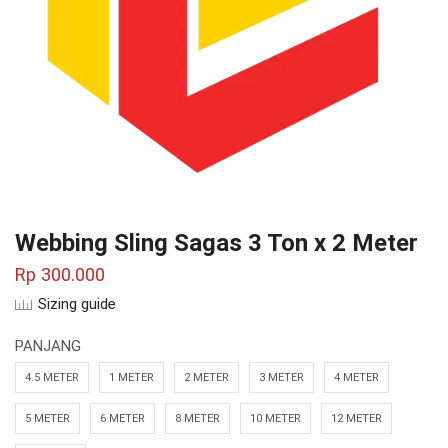
Webbing Sling Sagas 3 Ton x 2 Meter
Rp
300.000
Sizing guide
PANJANG
4.5 METER
1 METER
2 METER
3 METER
4 METER
5 METER
6 METER
8 METER
10 METER
12 METER