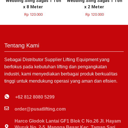
Webbing Sling Sagas 1 Ton
Webbing Sling Sagas 1 Ton
x 8 Meter
x 2 Meter
Rp
120.000
Rp
120.000
Tentang Kami
Sebagai Distributor Supplier Lifting Equipment yang
berfokus pada kebutuhan lifting dan pengangkatan
industri, kami menyediakan berbagai produk berkualitas
tinggi untuk mendukung operasi yang aman dan efisien.
+62 812 8080 5299
order@pusatlifting.com
Harco Glodok Lantai GF1 Blok C No.26 Jl. Hayam
Wuruk No. 2-5, Mangga Besar Kec. Taman Sari,