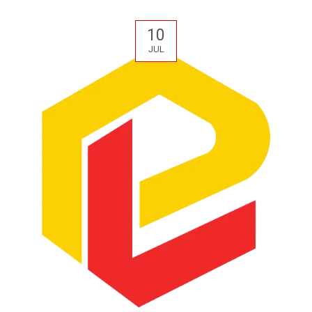
10
JUL