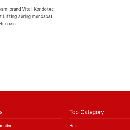
esmi brand Vital, Kondotec,
t Lifting sering mendapat
: chain...
s
Top Category
mation
Hoist