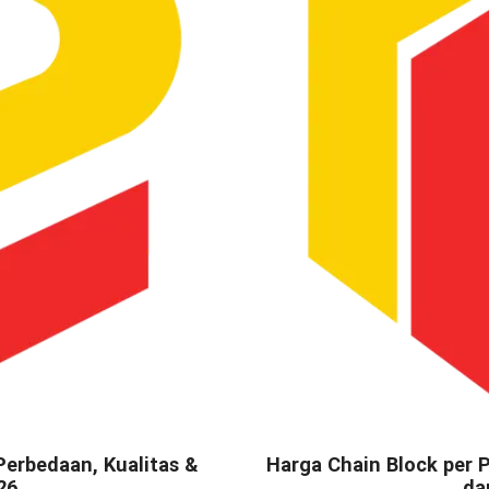
Perbedaan, Kualitas &
Harga Chain Block per 
26
da