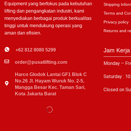
Equipment yang berfokus pada kebutuhan
Shipping Infor
lifting dan pengangkatan industri, kami
Terms and Con
menyediakan berbagai produk berkualitas
Privacy policy
tinggi untuk mendukung operasi yang
Returns and r
aman dan efisien.
Jam Kerja
+62 812 8080 5299
order@pusatlifting.com
Monday – Fri
Harco Glodok Lantai GF1 Blok C
Saturday : 10
No.26 Jl. Hayam Wuruk No. 2-5,
Mangga Besar Kec. Taman Sari,
C
losed on Su
Kota Jakarta Barat