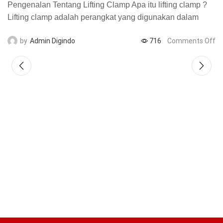
Pengenalan Tentang Lifting Clamp Apa itu lifting clamp ?
be
Lifting clamp adalah perangkat yang digunakan dalam
ta
industri untuk mengangkat berbagai jenis material. Fungsi
tu
by
Admin Digindo
716
Comments Off
utama dari...