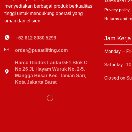
Terms and Con
menyediakan berbagai produk berkualitas
Privacy policy
tinggi untuk mendukung operasi yang
Returns and r
aman dan efisien.
Jam Kerja
+62 812 8080 5299
order@pusatlifting.com
Monday – Fri
Harco Glodok Lantai GF1 Blok C
Saturday : 10
No.26 Jl. Hayam Wuruk No. 2-5,
Mangga Besar Kec. Taman Sari,
C
losed on Su
Kota Jakarta Barat