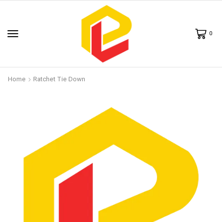
0
Home
Ratchet Tie Down