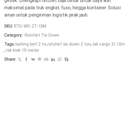
gesek. Dilengkapi ratchet baja besar untuk daya ikat
maksimal pada truk engkel, fuso, hingga kontainer. Solusi
aman untuk pengiriman logistik jarak jauh.
SKU:
RTD-WS-2T-10M
Category:
Ratchet Tie Down
Tags:
lashing belt 2 to
,
ratchet tie down 2 ton
,
tali cargo 2t 10m
,
tali krek 10 meter
Share: