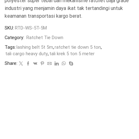
polyester super tebal dan mekanisme ratchet baja grade
industri yang menjamin daya ikat tak tertandingi untuk
keamanan transportasi kargo berat.
SKU:
RTD-WS-5T-5M
Category:
Ratchet Tie Down
Tags:
lashing belt 5t 5m
,
ratchet tie down 5 ton
,
tali cargo heavy duty
,
tali krek 5 ton 5 meter
Share: