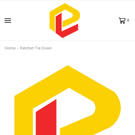
0
Home
Ratchet Tie Down