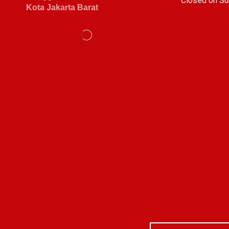
C
losed on Su
Kota Jakarta Barat