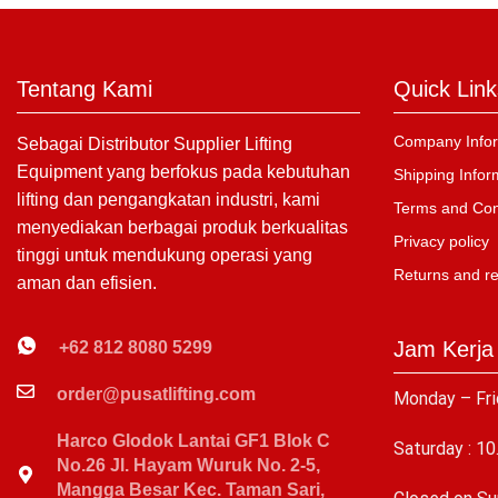
Tentang Kami
Quick Link
Company Infor
Sebagai Distributor Supplier Lifting
Equipment yang berfokus pada kebutuhan
Shipping Infor
lifting dan pengangkatan industri, kami
Terms and Con
menyediakan berbagai produk berkualitas
Privacy policy
tinggi untuk mendukung operasi yang
Returns and r
aman dan efisien.
Jam Kerja
+62 812 8080 5299
order@pusatlifting.com
Monday – Fri
Harco Glodok Lantai GF1 Blok C
Saturday : 10
No.26 Jl. Hayam Wuruk No. 2-5,
Mangga Besar Kec. Taman Sari,