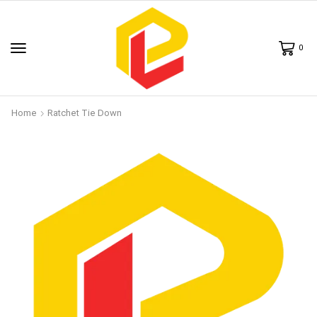
0
Home
Ratchet Tie Down