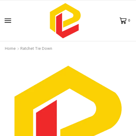
0
Home
Ratchet Tie Down