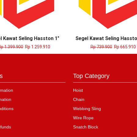
l Kawat Seling Hasston 1″
Segel Kawat Seling Hassto
Rp
1.399.900
Rp
1.259.910
Rp
739.900
Rp
665.910
s
Top Category
mation
Hoist
mation
Chain
ditions
Webbing Sling
Wire Rope
efunds
Snatch Block