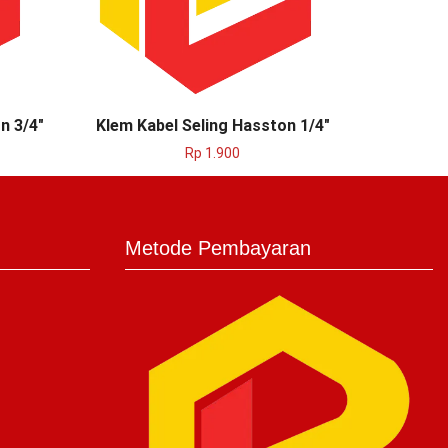
n 3/4″
Klem Kabel Seling Hasston 1/4″
Jarum
Rp
1.900
Metode Pembayaran