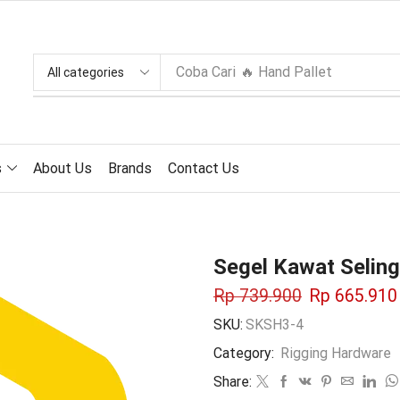
Coba Cari
🔥 Hand Pallet
s
About Us
Brands
Contact Us
Segel Kawat Seling
Rp
739.900
Rp
665.910
SKU:
SKSH3-4
Category:
Rigging Hardware
Share: