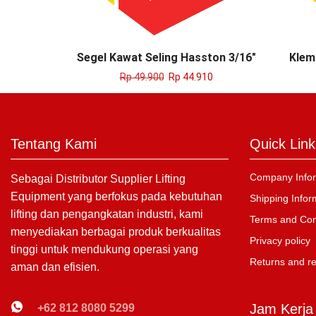
Segel Kawat Seling Hasston 3/16″
Klem
Rp
49.900
Rp
44.910
Tentang Kami
Quick Link
Company Infor
Sebagai Distributor Supplier Lifting
Equipment yang berfokus pada kebutuhan
Shipping Infor
lifting dan pengangkatan industri, kami
Terms and Con
menyediakan berbagai produk berkualitas
Privacy policy
tinggi untuk mendukung operasi yang
Returns and r
aman dan efisien.
Jam Kerja
+62 812 8080 5299