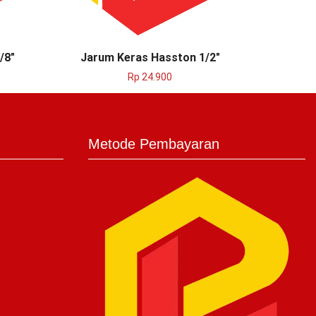
/8″
Jarum Keras Hasston 1/2″
Jarum
Rp
24.900
Metode Pembayaran