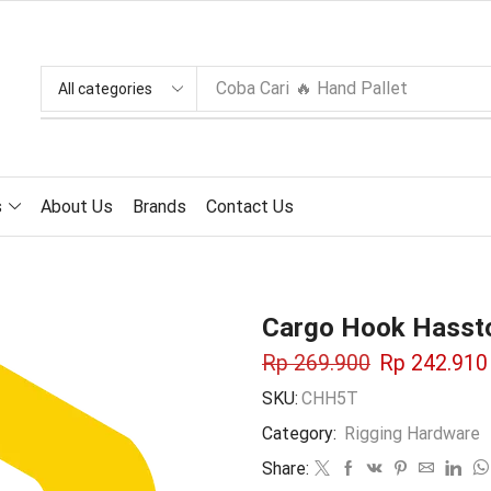
Coba Cari
🔥 Hand Pallet
s
About Us
Brands
Contact Us
Cargo Hook Hasst
Rp
269.900
Rp
242.910
SKU:
CHH5T
Category:
Rigging Hardware
Share: