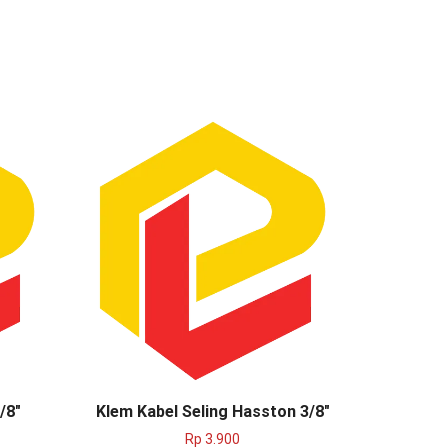
SALE
/8″
Klem Kabel Seling Hasston 3/8″
Segel Ka
Rp
3.900
Rp