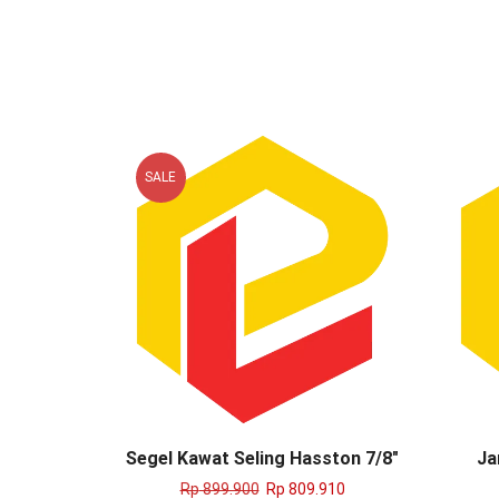
SALE
Segel Kawat Seling Hasston 7/8″
Ja
Rp
899.900
Rp
809.910