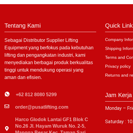
Tentang Kami
Quick Link
Company Infor
Sebagai Distributor Supplier Lifting
Equipment yang berfokus pada kebutuhan
Shipping Infor
lifting dan pengangkatan industri, kami
Terms and Con
menyediakan berbagai produk berkualitas
Privacy policy
tinggi untuk mendukung operasi yang
Returns and r
aman dan efisien.
Jam Kerja
+62 812 8080 5299
order@pusatlifting.com
Monday – Fri
Harco Glodok Lantai GF1 Blok C
Saturday : 10
No.26 Jl. Hayam Wuruk No. 2-5,
Mangga Besar Kec. Taman Sari,