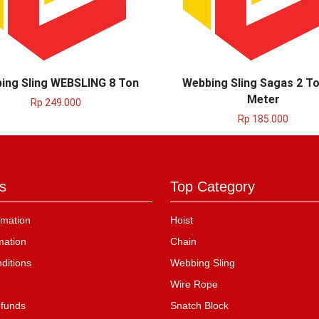
ing Sling WEBSLING 8 Ton
Webbing Sling Sagas 2 To
Meter
Rp
249.000
Rp
185.000
s
Top Category
mation
Hoist
mation
Chain
ditions
Webbing Sling
Wire Rope
efunds
Snatch Block