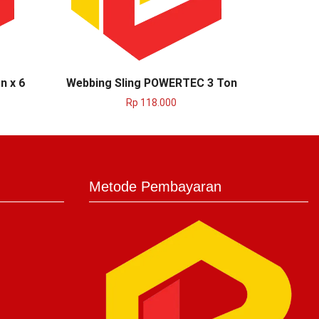
n x 6
Webbing Sling POWERTEC 3 Ton
Webbin
Rp
118.000
Metode Pembayaran