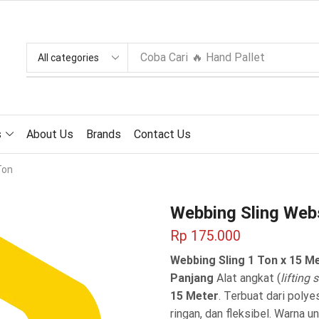
Coba Cari
🔥 Hand Pallet
s
About Us
Brands
Contact Us
Ton
Webbing Sling Web
Rp
175.000
Webbing Sling 1 Ton x 15 M
Panjang
Alat angkat (
lifting 
15 Meter
.
Terbuat dari polye
ringan,
dan fleksibel.
Warna ung