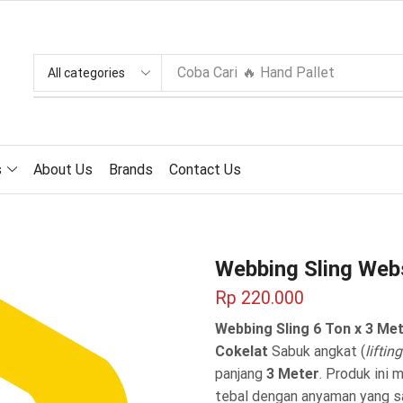
Coba Cari
🔥 Hand Pallet
s
About Us
Brands
Contact Us
Webbing Sling Webs
Rp
220.000
Webbing Sling 6 Ton x 3 M
Cokelat
Sabuk angkat (
liftin
panjang
3 Meter
. Produk ini
tebal dengan anyaman yang sa