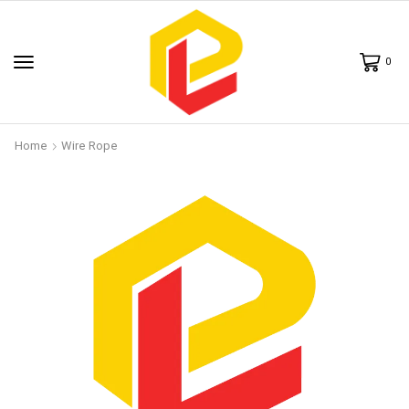
0
Home
Wire Rope