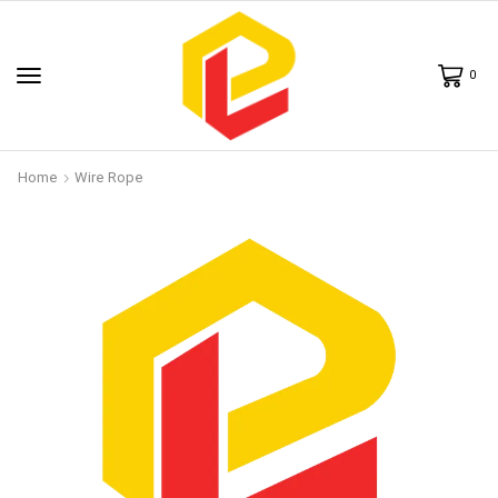
0
Home
Wire Rope