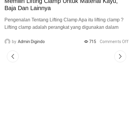
Memilih Lifting Clamp Untuk Material Kayu,
T
Baja Dan Lainnya
A
Pengenalan Tentang Lifting Clamp Apa itu lifting clamp ?
be
Lifting clamp adalah perangkat yang digunakan dalam
ta
industri untuk mengangkat berbagai jenis material. Fungsi
tu
by
Admin Digindo
715
Comments Off
utama dari...