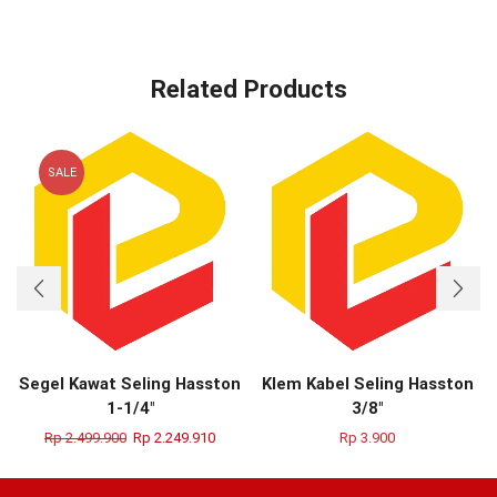
Related Products
SALE
Segel Kawat Seling Hasston
Klem Kabel Seling Hasston
1-1/4″
3/8″
Rp
2.499.900
Rp
2.249.910
Rp
3.900