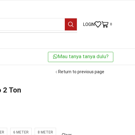
LOGIN
0
Mau tanya tanya dulu?
Return to previous page
o 2 Ton
ER
6 METER
8 METER
Clear