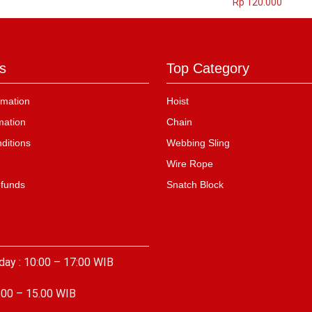
Rp
120.000
s
Top Category
mation
Hoist
mation
Chain
ditions
Webbing Sling
Wire Rope
efunds
Snatch Block
day : 10:00 – 17:00 WIB
.00 – 15.00 WIB