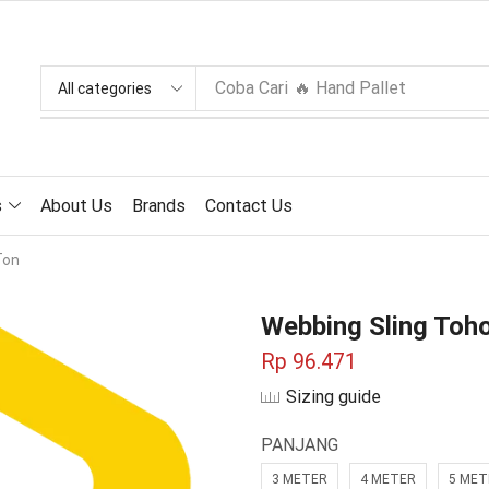
Coba Cari
🔥 Hand Pallet
s
About Us
Brands
Contact Us
Ton
Webbing Sling Toh
Rp
96.471
Sizing guide
PANJANG
3 METER
4 METER
5 MET