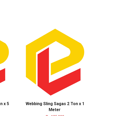
n x 5
Webbing Sling Sagas 2 Ton x 1
Webbing
Meter