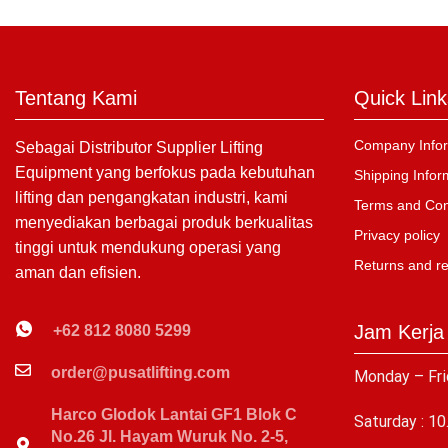
Tentang Kami
Quick Link
Company Infor
Sebagai Distributor Supplier Lifting
Equipment yang berfokus pada kebutuhan
Shipping Infor
lifting dan pengangkatan industri, kami
Terms and Con
menyediakan berbagai produk berkualitas
Privacy policy
tinggi untuk mendukung operasi yang
Returns and r
aman dan efisien.
Jam Kerja
+62 812 8080 5299
order@pusatlifting.com
Monday – Fri
Harco Glodok Lantai GF1 Blok C
Saturday : 10
No.26 Jl. Hayam Wuruk No. 2-5,