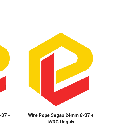
×37 +
Wire Rope Sagas 24mm 6×37 +
Wire Rope
IWRC Ungalv