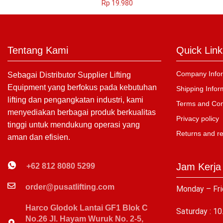
Rp
19.980
Tentang Kami
Quick Link
Company Infor
Sebagai Distributor Supplier Lifting
Equipment yang berfokus pada kebutuhan
Shipping Infor
lifting dan pengangkatan industri, kami
Terms and Con
menyediakan berbagai produk berkualitas
Privacy policy
tinggi untuk mendukung operasi yang
Returns and r
aman dan efisien.
Jam Kerja
+62 812 8080 5299
order@pusatlifting.com
Monday – Fri
Harco Glodok Lantai GF1 Blok C
Saturday : 10
No.26 Jl. Hayam Wuruk No. 2-5,