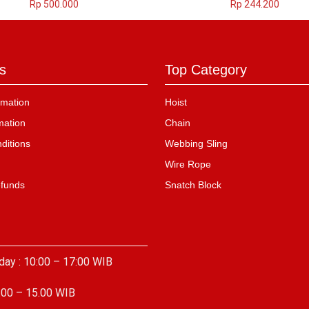
Rp
500.000
Rp
244.200
s
Top Category
mation
Hoist
mation
Chain
ditions
Webbing Sling
Wire Rope
efunds
Snatch Block
day : 10:00 – 17:00 WIB
.00 – 15.00 WIB